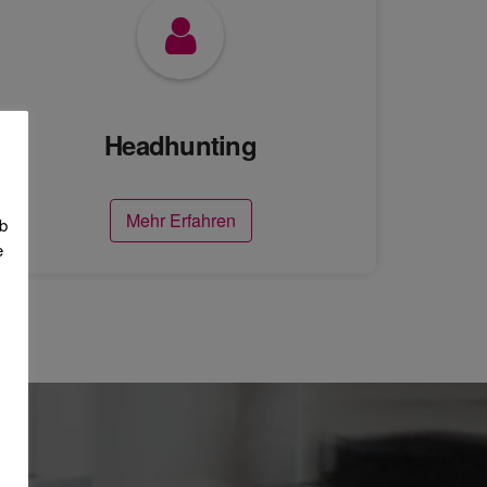
Headhunting
Mehr Erfahren
eb
e