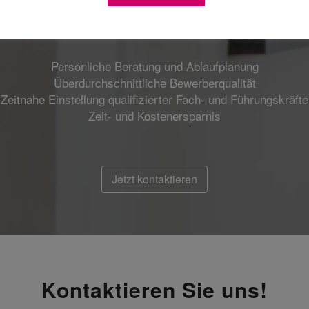
Vorteile
Persönliche Beratung und Ablaufplanung
Überdurchschnittliche Bewerberqualität
Zeitnahe Einstellung qualifizierter Fach- und Führungskräfte
Zeit- und Kostenersparnis
Jetzt kontaktieren
Kontaktieren Sie uns!