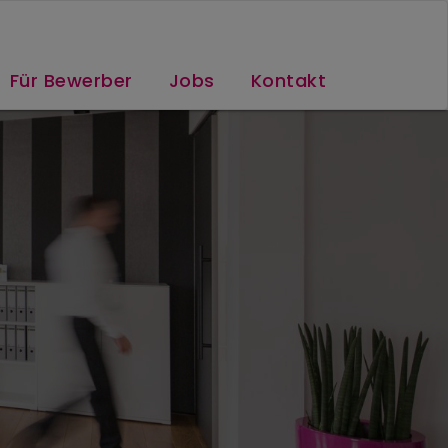
Für Bewerber
Jobs
Kontakt
r Unternehmen
n Sie professionell und sorgen für eine
 und immer zuverlässige Abwicklung.
Mehr Erfahren